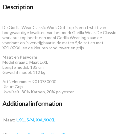
Description
De Gorilla Wear Classic Work Out Top is een t-shirt van
hoogwaardige kwaliteit van het merk Gorilla Wear. De Classic
work out top heeft een mooi Gorilla Wear logo aan de
voorkant en is verkrijgbaar in de maten S/M tot en met
XXL/XXXL en de kleuren rood, zwart en grijs.
Maat en Pasvorm
Model draagt: Maat L/XL
Lengte model: 185 cm
Gewicht model: 112 kg
Artikelnummer: 9010780000
Kleur: Grijs
Kwaliteit: 80% Katoen, 20% polyester
Additional information
Maat:
L/XL
,
S/M
,
XXL/XXXL