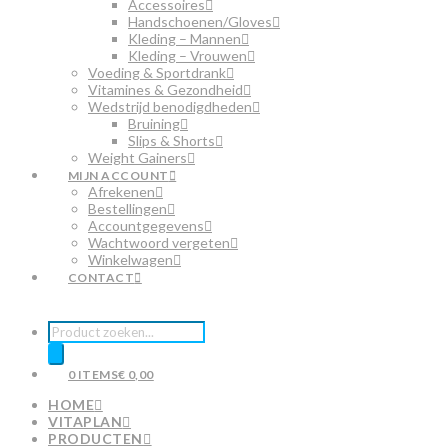
Accessoires
Handschoenen/Gloves
Kleding – Mannen
Kleding – Vrouwen
Voeding & Sportdrank
Vitamines & Gezondheid
Wedstrijd benodigdheden
Bruining
Slips & Shorts
Weight Gainers
MIJN ACCOUNT
Afrekenen
Bestellingen
Accountgegevens
Wachtwoord vergeten
Winkelwagen
CONTACT
Producten
zoeken
0 ITEMS
€ 0,00
HOME
VITAPLAN
PRODUCTEN