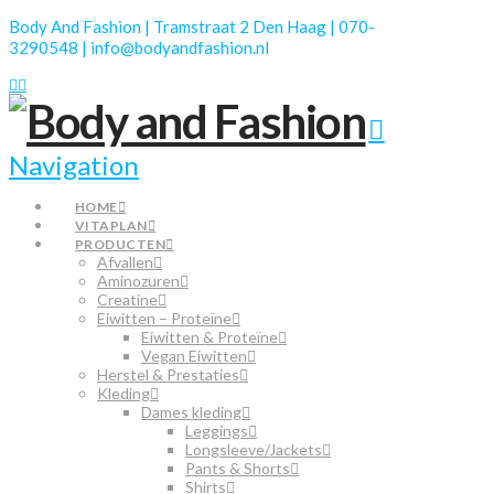
Body And Fashion | Tramstraat 2 Den Haag | 070-
3290548 | info@bodyandfashion.nl
Navigation
HOME
VITAPLAN
PRODUCTEN
Afvallen
Aminozuren
Creatine
Eiwitten – Proteïne
Eiwitten & Proteïne
Vegan Eiwitten
Herstel & Prestaties
Kleding
Dames kleding
Leggings
Longsleeve/Jackets
Pants & Shorts
Shirts