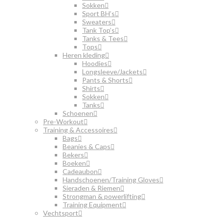
Sokken
Sport BH’s
Sweaters
Tank Top’s
Tanks & Tees
Tops
Heren kleding
Hoodies
Longsleeve/Jackets
Pants & Shorts
Shirts
Sokken
Tanks
Schoenen
Pre-Workout
Training & Accessoires
Bags
Beanies & Caps
Bekers
Boeken
Cadeaubon
Handschoenen/Training Gloves
Sieraden & Riemen
Strongman & powerlifting
Training Equipment
Vechtsport