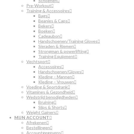
Schoenen
Pre-Workout
Training & Accessoires
Bags
Beanies & Caps
Bekers
Boeken
Cadeaubon
Handschoenen/Training Gloves
Sieraden & Riemen
Strongman & powerlifting
Training Equipment
Vechtsport
Accessoires
Handschoenen/Gloves
Kleding – Mannen
Kleding – Vrouwen
Voeding & Sportdrank
Vitamines & Gezondheid
Wedstrijd benodigdheden
Bruining
Slips & Shorts
Weight Gainers
MIJN ACCOUNT
Afrekenen
Bestellingen
Accountgegevens