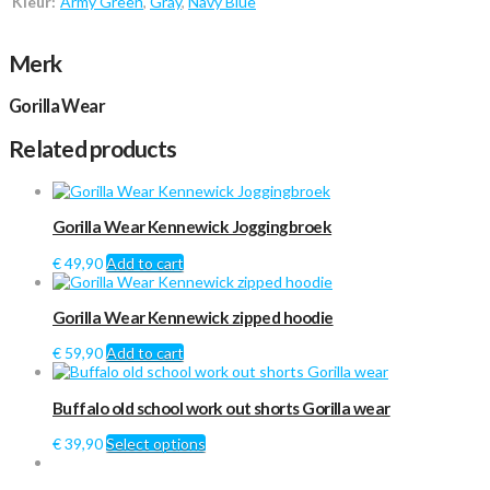
Kleur:
Army Green
,
Gray
,
Navy Blue
Merk
Gorilla Wear
Related products
Gorilla Wear Kennewick Joggingbroek
€
49,90
Add to cart
Gorilla Wear Kennewick zipped hoodie
€
59,90
Add to cart
Buffalo old school work out shorts Gorilla wear
€
39,90
Select options