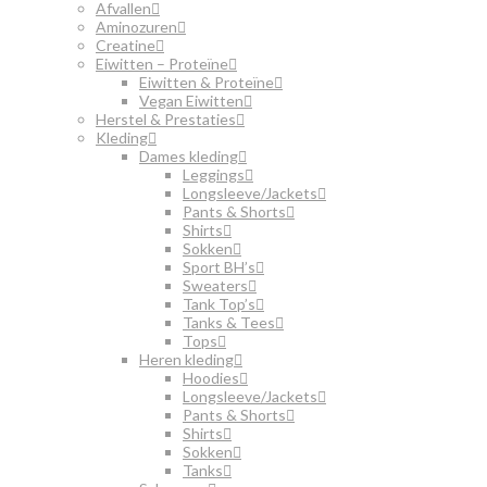
Afvallen
Aminozuren
Creatine
Eiwitten – Proteïne
Eiwitten & Proteïne
Vegan Eiwitten
Herstel & Prestaties
Kleding
Dames kleding
Leggings
Longsleeve/Jackets
Pants & Shorts
Shirts
Sokken
Sport BH’s
Sweaters
Tank Top’s
Tanks & Tees
Tops
Heren kleding
Hoodies
Longsleeve/Jackets
Pants & Shorts
Shirts
Sokken
Tanks