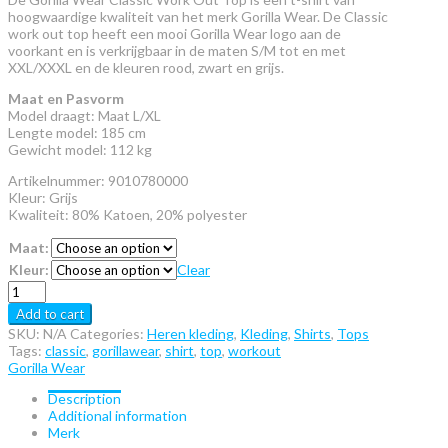
hoogwaardige kwaliteit van het merk Gorilla Wear. De Classic
work out top heeft een mooi Gorilla Wear logo aan de
voorkant en is verkrijgbaar in de maten S/M tot en met
XXL/XXXL en de kleuren rood, zwart en grijs.
Maat en Pasvorm
Model draagt: Maat L/XL
Lengte model: 185 cm
Gewicht model: 112 kg
Artikelnummer: 9010780000
Kleur: Grijs
Kwaliteit: 80% Katoen, 20% polyester
Maat:
Kleur:
Clear
Gorilla
Wear
Add to cart
Classic
SKU:
N/A
Categories:
Heren kleding
,
Kleding
,
Shirts
,
Tops
Work
Tags:
classic
,
gorillawear
,
shirt
,
top
,
workout
Out
Gorilla Wear
Top
quantity
Description
Additional information
Merk